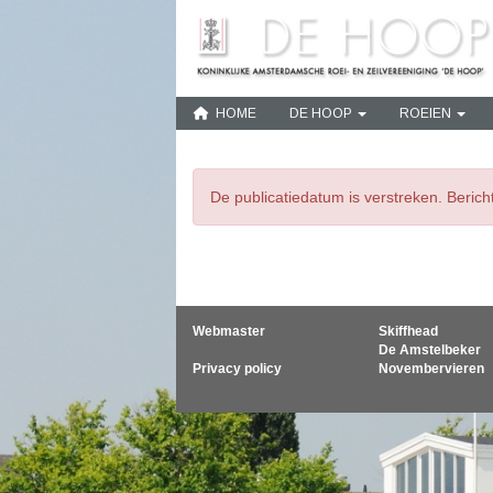
HOME
DE HOOP
ROEIEN
De publicatiedatum is verstreken. Beric
Webmaster
Skiffhead
De Amstelbeker
Privacy policy
Novembervieren