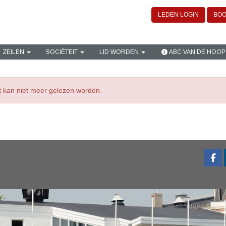
LEDEN LOGIN
BOO
ZEILEN
SOCIËTEIT
LID WORDEN
ABC VAN DE HOOP
ht kan niet meer gelezen worden.