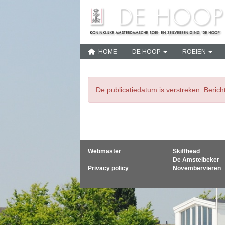
HOME
DE HOOP
ROEIEN
De publicatiedatum is verstreken. Beric
Webmaster
Skiffhead
De Amstelbeker
Privacy policy
Novembervieren