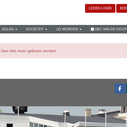
LEDEN LOGIN
BOO
ZEILEN
SOCIËTEIT
LID WORDEN
ABC VAN DE HOOP
ht kan niet meer gelezen worden.