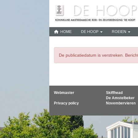
HOME
DE HOOP
ROEIEN
De publicatiedatum is verstreken. Beric
Webmaster
Skiffhead
De Amstelbeker
Privacy policy
Novembervieren