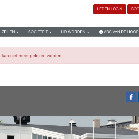
LEDEN LOGIN
BOO
ZEILEN
SOCIËTEIT
LID WORDEN
ABC VAN DE HOOP
ht kan niet meer gelezen worden.